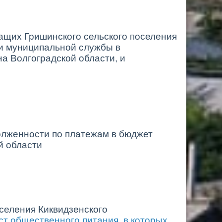
щих Гришинского сельского поселения
и муниципальной службы в
а Волгоградской области, и
олженности по платежам в бюджет
ой области
селения Киквидзенского
т общественного питания, в которых