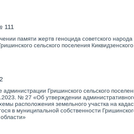
№ 111
ении памяти жертв геноцида советского народа
Гришинского сельского поселения Киквидзенског
2
е администрации Гришинского сельского поселен
7.2023. № 27 «Об утверждении административно
хемы расположения земельного участка на кадас
гося в муниципальной собственности Гришинског
 области»