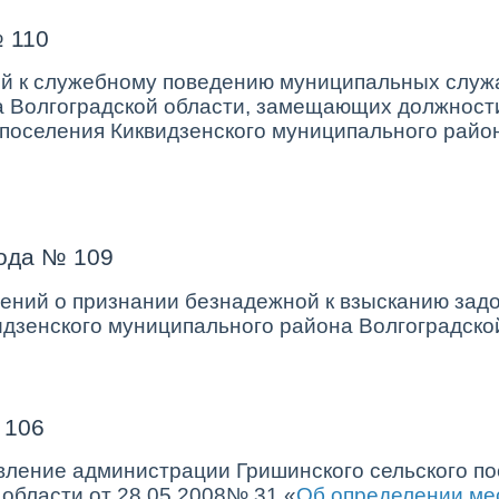
 110
й к служебному поведению муниципальных служа
а Волгоградской области, замещающих должност
поселения Киквидзенского муниципального район
»
ода № 109
ений о признании безнадежной к взысканию зад
идзенского муниципального района Волгоградск
 106
вление администрации Гришинского сельского по
области от 28.05.2008№ 31 «
Об определении мес