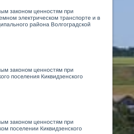
мым законом ценностям при
емном электрическом транспорте и в
ципального района Волгоградской
мым законом ценностям при
ого поселения Киквидзенского
мым законом ценностям при
ком поселении Киквидзенского