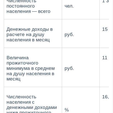
Численность
1 30
постоянного
чел.
населения — всего
Денежные доходы в
15 4
расчете на душу
руб.
населения в месяц
Величина
11 2
прожиточного
минимума в среднем
руб.
на душу населения в
месяц
Численность
16,9
населения с
денежными доходами
%
ниже прожиточного