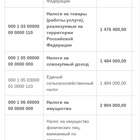
Федерации
Налоги на товары
(работы.услуги),
000 1 03 00000
реализуемые на
1 476 400,00
1 
00 0000 110
территории
Российской
Федерации
000 1 05 00000
Налоги на
1 484 000,00
1 
00 0000 000
совокупный доход
Единый
000 1 05 03000
сельскохозяйственный
1 484 000,00
1 
01 0000 110
налог
000 1 06 00000
Налоги на
2 904 000,00
2 
00 0000 000
имущество
Налог на имущество
физических лиц,
взимаемый по