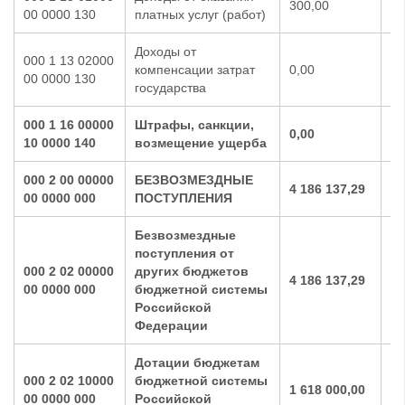
300,00
30
00 0000 130
платных услуг (работ)
Доходы от
000 1 13 02000
компенсации затрат
0,00
0,
00 0000 130
государства
000 1 16 00000
Штрафы, санкции,
0,00
0,
10 0000 140
возмещение ущерба
000 2 00 00000
БЕЗВОЗМЕЗДНЫЕ
4 186 137,29
2 
00 0000 000
ПОСТУПЛЕНИЯ
Безвозмездные
поступления от
000 2 02 00000
других бюджетов
4 186 137,29
2 
00 0000 000
бюджетной системы
Российской
Федерации
Дотации бюджетам
000 2 02 10000
бюджетной системы
1 618 000,00
1 
00 0000 000
Российской