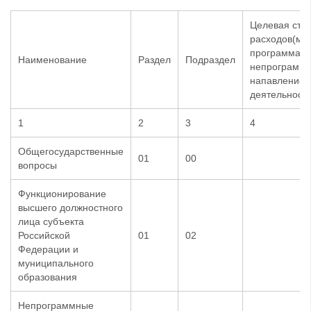
Целевая ста
расходов(му
программа и
Наименование
Раздел
Подраздел
непрограмм
напавление
деятельности
1
2
3
4
Общегосударственные
01
00
вопросы
Функционирование
высшего должностного
лица субъекта
Российской
01
02
Федерации и
муниципального
образования
Непрограммные