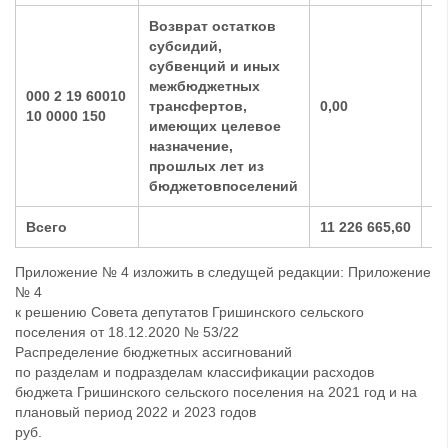
Возврат остатков
субсидий,
субвенций и иных
межбюджетных
000 2 19 60010
трансфертов,
0,00
0,
10 0000 150
имеющих целевое
назначение,
прошлых лет из
бюджетовпоселений
Всего
11 226 665,60
9 
Приложение № 4 изложить в следущей редакции: Приложение
№ 4
к решению Совета депутатов Гришинского сельского
поселения от 18.12.2020 № 53/22
Распределение бюджетных ассигнований
по разделам и подразделам классификации расходов
бюджета Гришинского сельского поселения на 2021 год и на
плановый период 2022 и 2023 годов
руб.